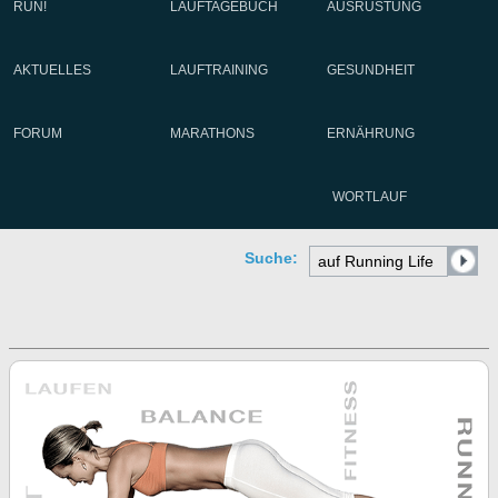
RUN!
LAUFTAGEBUCH
AUSRÜSTUNG
AKTUELLES
LAUFTRAINING
GESUNDHEIT
FORUM
MARATHONS
ERNÄHRUNG
WORTLAUF
Suche: