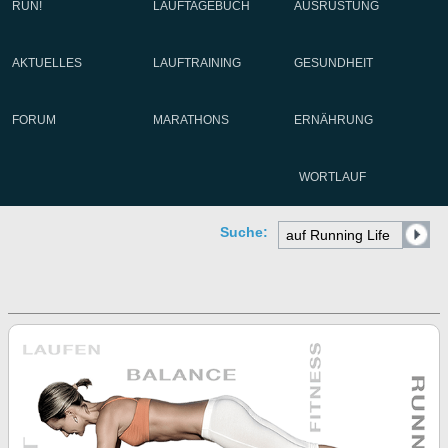
RUN!
LAUFTAGEBUCH
AUSRÜSTUNG
AKTUELLES
LAUFTRAINING
GESUNDHEIT
FORUM
MARATHONS
ERNÄHRUNG
WORTLAUF
Suche: