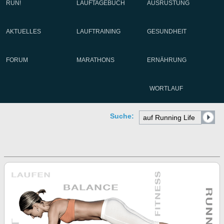
RUN!
LAUFTAGEBUCH
AUSRÜSTUNG
AKTUELLES
LAUFTRAINING
GESUNDHEIT
FORUM
MARATHONS
ERNÄHRUNG
WORTLAUF
Suche: