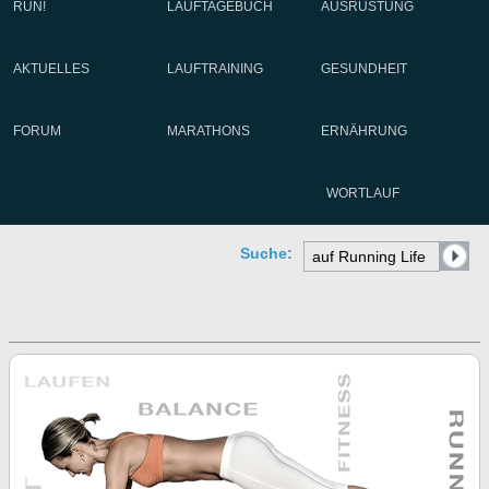
RUN!
LAUFTAGEBUCH
AUSRÜSTUNG
AKTUELLES
LAUFTRAINING
GESUNDHEIT
FORUM
MARATHONS
ERNÄHRUNG
WORTLAUF
Suche: