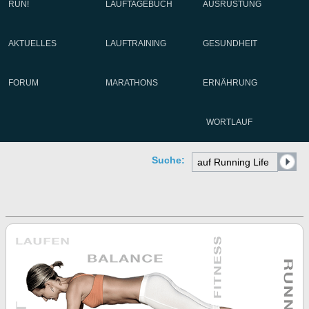
RUN!
LAUFTAGEBUCH
AUSRÜSTUNG
AKTUELLES
LAUFTRAINING
GESUNDHEIT
FORUM
MARATHONS
ERNÄHRUNG
WORTLAUF
Suche: