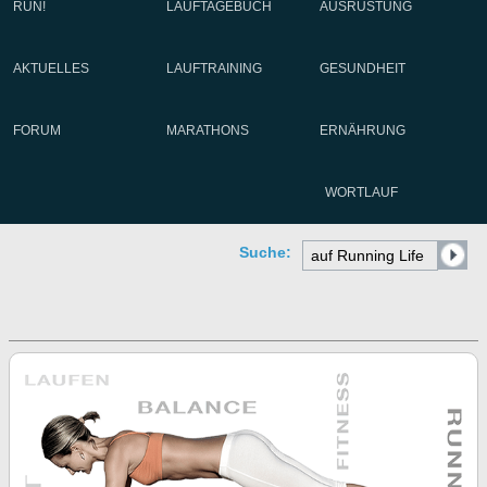
RUN!
LAUFTAGEBUCH
AUSRÜSTUNG
AKTUELLES
LAUFTRAINING
GESUNDHEIT
FORUM
MARATHONS
ERNÄHRUNG
WORTLAUF
Suche: