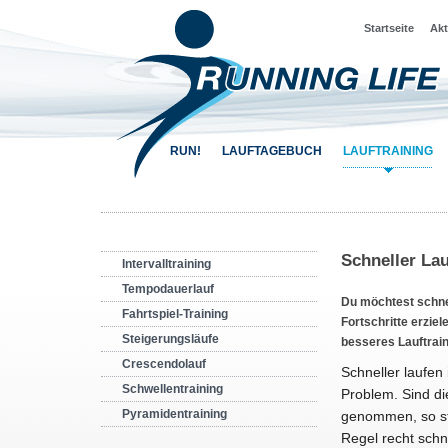
Startseite
Akt
RUN!
LAUFTAGEBUCH
LAUFTRAINING
Schneller La
Intervalltraining
Tempodauerlauf
Du möchtest schne
Fahrtspiel-Training
Fortschritte erzie
Steigerungsläufe
besseres Lauftrain
Crescendolauf
Schneller laufen 
Schwellentraining
Problem. Sind di
Pyramidentraining
genommen, so ste
Regel recht schne