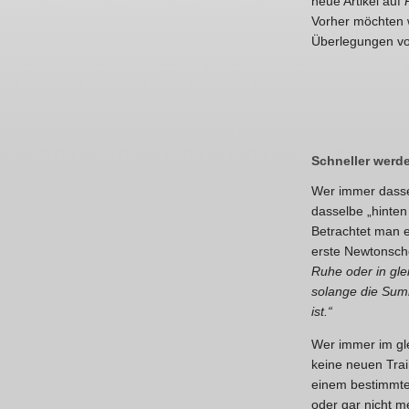
neue Artikel auf
Vorher möchten w
Überlegungen vo
Schneller werde
Wer immer dass
dasselbe „hinten
Betrachtet man 
erste Newtonsc
Ruhe oder in gle
solange die Summ
ist.“
Wer immer im gle
keine neuen Trai
einem bestimmte
oder gar nicht m