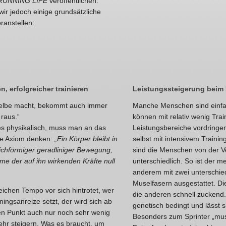
RUNNING LIFE
veröffentlichen.
ir jedoch einige grundsätzliche
ranstellen:
n, erfolgreicher trainieren
Leistungssteigerung beim
elbe macht, bekommt auch immer
Manche Menschen sind einfac
 raus.“
können mit relativ wenig Tra
es physikalisch, muss man an das
Leistungsbereiche vordringen
he Axiom denken:
„Ein Körper bleibt in
selbst mit intensivem Trainin
ichförmiger geradliniger Bewegung,
sind die Menschen von der V
e der auf ihn wirkenden Kräfte null
unterschiedlich. So ist der m
anderem mit zwei unterschie
Muselfasern ausgestattet. Die
ichen Tempo vor sich hintrotet, wer
die anderen schnell zuckend.
ningsanreize setzt, der wird sich ab
genetisch bedingt und lässt s
n Punkt auch nur noch sehr wenig
Besonders zum Sprinter „mu
ehr steigern. Was es braucht, um