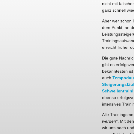
nicht mit falsch
ganz schnell wie
Aber wer schon l
dem Punkt, an d
Leistungssteige
Trainingsaufwan
erreicht früher o
Die gute Nachric
gibt es erfolgsv
bekanntesten is
auch
Tempodaue
Steigerungsläu
Schwellentrain
ebenso erfolgsve
intensives Traini
Alle Trainingsme
werden“
. Mit de
wir uns nach un