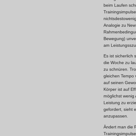
beim Laufen schn
Trainingsimpulse
nichtsdestowenig
Analogie zu Newt
Rahmenbedingun
Bewegung) unverä
am Leistungsszu
Es ist sicherlich 
die Woche zu lau
zu schnüren. Tr
gleichen Tempo v
auf seinen Gewo
Körper ist auf Eff
möglichst wenig
Leistung zu erzi
gefordert, sieht 
anzupassen.
Ändert man die
Trainingsimpulse,