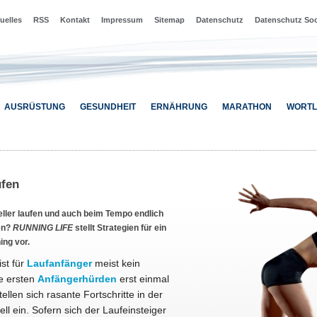
uelles
RSS
Kontakt
Impressum
Sitemap
Datenschutz
Datenschutz Soc
AUSRÜSTUNG
GESUNDHEIT
ERNÄHRUNG
MARATHON
WORTL
ufen
ller laufen und auch beim Tempo endlich
len?
RUNNING LIFE
stellt Strategien für ein
ing vor.
ist für
Laufanfänger
meist kein
e ersten
Anfängerhürden
erst einmal
llen sich rasante Fortschritte in der
ll ein. Sofern sich der Laufeinsteiger