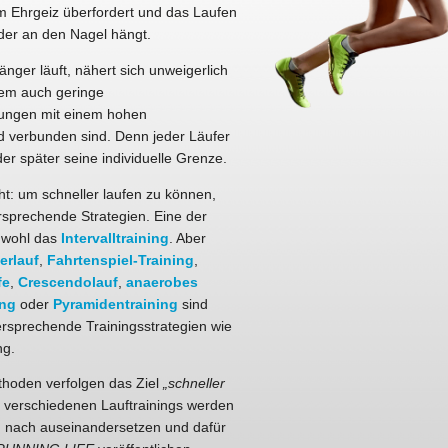
em Ehrgeiz überfordert und das Laufen
der an den Nagel hängt.
änger läuft, nähert sich unweigerlich
em auch geringe
rungen mit einem hohen
d verbunden sind. Denn jeder Läufer
der später seine individuelle Grenze.
ht: um schneller laufen zu können,
ersprechende Strategien. Eine der
t wohl das
Intervalltraining
. Aber
rlauf
,
Fahrtenspiel-Training
,
fe
,
Crescendolauf
,
anaerobes
ing
oder
Pyramidentraining
sind
rsprechende Trainingsstrategien wie
ng.
thoden verfolgen das Ziel
„schneller
n verschiedenen Lauftrainings werden
d nach auseinandersetzen und dafür