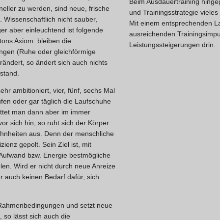
Beim Ausdauertraining hingege
eller zu werden, sind neue, frische
und Trainingsstrategie vieles
. Wissenschaftlich nicht sauber,
Mit einem entsprechenden La
er aber einleuchtend ist folgende
ausreichenden Trainingsimpu
ons Axiom: bleiben die
Leistungssteigerungen drin.
gen (Ruhe oder gleichförmige
ndert, so ändert sich auch nichts
stand.
sehr ambitioniert, vier, fünf, sechs Mal
fen oder gar täglich die Laufschuhe
ottet man dann aber im immer
or sich hin, so ruht sich der Körper
hnheiten aus. Denn der menschliche
izienz gepolt. Sein Ziel ist, mit
 Aufwand bzw. Energie bestmögliche
elen. Wird er nicht durch neue Anreize
er auch keinen Bedarf dafür, sich
 Rahmenbedingungen und setzt neue
 so lässt sich auch die