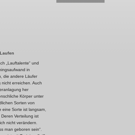
 Laufen
h „Lauftalente“ und
iningsaufwand in
, die andere Läufer
g nicht erreichen. Auch
eranlagung her
enschliche Körper unter
dlichen Sorten von
 eine Sorte ist langsam,
 Deren Verteilung ist
ich nicht verändern.
ss man geboren sein“.