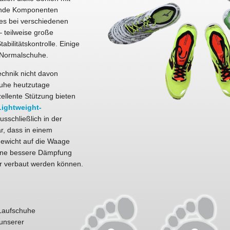
ernde Komponenten
es bei verschiedenen
 teilweise große
bilitätskontrolle. Einige
e Normalschuhe.
technik nicht davon
huhe heutzutage
llente Stützung bieten
Lightweight-
usschließlich in der
ar, dass in einem
ewicht auf die Waage
 eine bessere Dämpfung
rer verbaut werden können.
-Laufschuhe
 unserer