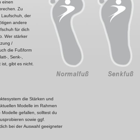
n einen
prechen. Zu
EN Laufschuh, der
nötigen andere
fschuh für dich
. Wer stärker
tzung /
 auch die Fußform
att-, Senk-,
st, gibt es nicht.
nktesystem die Stärken und
 aktuellen Modelle im Rahmen
Modelle gefallen, solltest du
usprobieren sowie ggf.
dich bei der Auswahl geeigneter