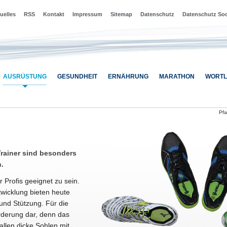
uelles
RSS
Kontakt
Impressum
Sitemap
Datenschutz
Datenschutz Soc
AUSRÜSTUNG
GESUNDHEIT
ERNÄHRUNG
MARATHON
WORTL
Pf
Trainer sind besonders
.
 Profis geeignet zu sein.
twicklung bieten heute
und Stützung. Für die
orderung dar, denn das
llen dicke Sohlen mit