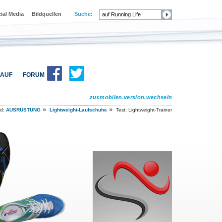
ial Media
Bildquellen
Suche:
AUF
FORUM
zur.mobilen.version.wechseln
»
»
ad:
AUSRÜSTUNG
Lightweight-Laufschuhe
Test: Lightweight-Trainer