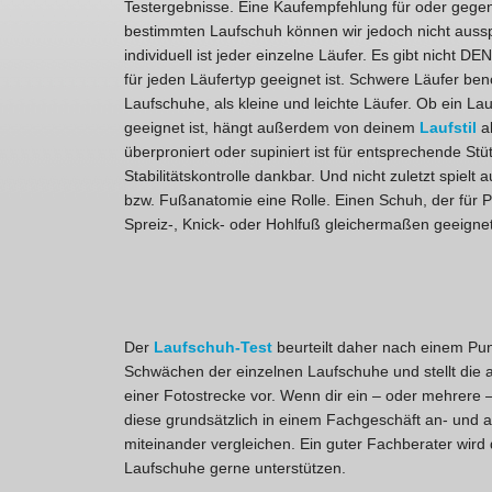
Testergebnisse. Eine Kaufempfehlung für oder gege
bestimmten Laufschuh können wir jedoch nicht auss
individuell ist jeder einzelne Läufer. Es gibt nicht D
für jeden Läufertyp geeignet ist. Schwere Läufer be
Laufschuhe, als kleine und leichte Läufer. Ob ein Lau
geeignet ist, hängt außerdem von deinem
Laufstil
ab
überproniert oder supiniert ist für entsprechende Stü
Stabilitätskontrolle dankbar. Und nicht zuletzt spielt
bzw. Fußanatomie eine Rolle. Einen Schuh, der für Pl
Spreiz-, Knick- oder Hohlfuß gleichermaßen geeignet i
Der
Laufschuh-Test
beurteilt daher nach einem Pu
Schwächen der einzelnen Laufschuhe und stellt die
einer Fotostrecke vor. Wenn dir ein – oder mehrere – 
diese grundsätzlich in einem Fachgeschäft an- und a
miteinander vergleichen. Ein guter Fachberater wird 
Laufschuhe gerne unterstützen.