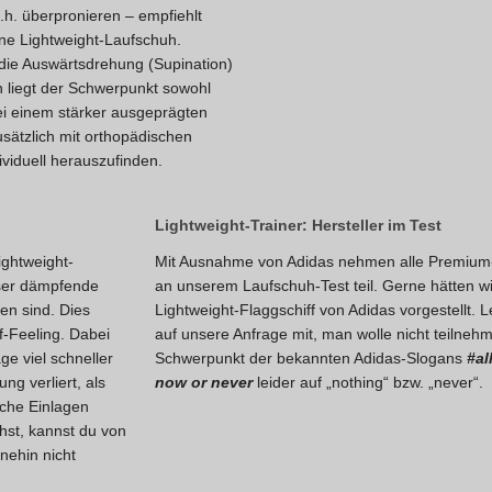
d.h. überpronieren – empfiehlt
eine Lightweight-Laufschuh.
 die Auswärtsdrehung (Supination)
n liegt der Schwerpunkt sowohl
bei einem stärker ausgeprägten
sätzlich mit orthopädischen
ividuell herauszufinden.
Lightweight-Trainer: Hersteller im Test
ightweight-
Mit Ausnahme von Adidas nehmen alle Premium-
sser dämpfende
an unserem Laufschuh-Test teil. Gerne hätten w
en sind. Dies
Lightweight-Flaggschiff von Adidas vorgestellt. L
-Feeling. Dabei
auf unsere Anfrage mit, man wolle nicht teilnehm
ge viel schneller
Schwerpunkt der bekannten Adidas-Slogans
#al
ng verliert, als
now or never
leider auf „nothing“ bzw. „never“.
sche Einlagen
hst, kannst du von
nehin nicht