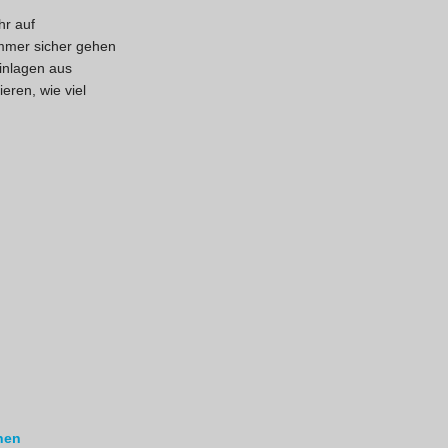
hr auf
mmer sicher gehen
inlagen aus
ren, wie viel
nen