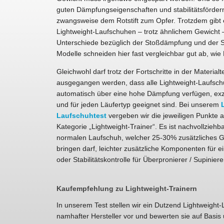
guten Dämpfungseigenschaften und stabilitätsförd
zwangsweise dem Rotstift zum Opfer. Trotzdem gibt 
Lightweight-Laufschuhen – trotz ähnlichem Gewicht –
Unterschiede bezüglich der Stoßdämpfung und der Sta
Modelle schneiden hier fast vergleichbar gut ab, wi
Gleichwohl darf trotz der Fortschritte in der Material
ausgegangen werden, dass alle Lightweight-Laufsc
automatisch über eine hohe Dämpfung verfügen, exze
und für jeden Läufertyp geeignet sind. Bei unserem
Laufschuhtest
vergeben wir die jeweiligen Punkte a
Kategorie „Lightweight-Trainer“. Es ist nachvollziehb
normalen Laufschuh, welcher 25-30% zusätzliches G
bringen darf, leichter zusätzliche Komponenten für
oder Stabilitätskontrolle für Überpronierer / Supinie
Kaufempfehlung zu Lightweight-Trainern
In unserem Test stellen wir ein Dutzend Lightweight
namhafter Hersteller vor und bewerten sie auf Basis