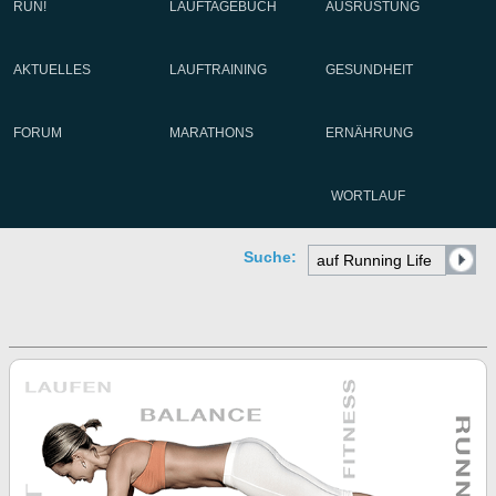
RUN!
LAUFTAGEBUCH
AUSRÜSTUNG
AKTUELLES
LAUFTRAINING
GESUNDHEIT
FORUM
MARATHONS
ERNÄHRUNG
WORTLAUF
Suche: