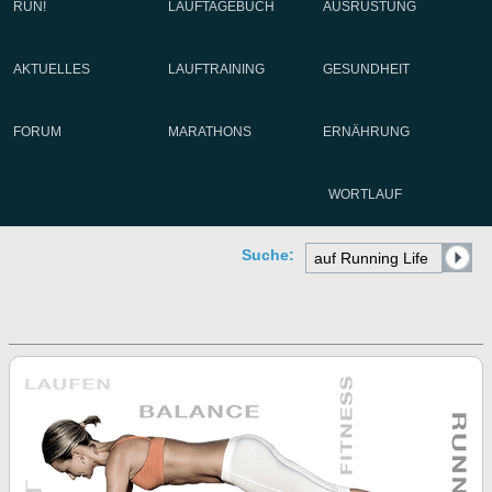
RUN!
LAUFTAGEBUCH
AUSRÜSTUNG
AKTUELLES
LAUFTRAINING
GESUNDHEIT
FORUM
MARATHONS
ERNÄHRUNG
WORTLAUF
Suche: