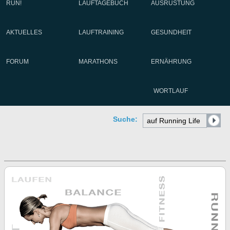
RUN!
LAUFTAGEBUCH
AUSRÜSTUNG
AKTUELLES
LAUFTRAINING
GESUNDHEIT
FORUM
MARATHONS
ERNÄHRUNG
WORTLAUF
Suche: