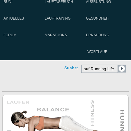
RUN!
LAUFTAGEBUCH
AUSRÜSTUNG
AKTUELLES
LAUFTRAINING
GESUNDHEIT
FORUM
MARATHONS
ERNÄHRUNG
WORTLAUF
Suche: