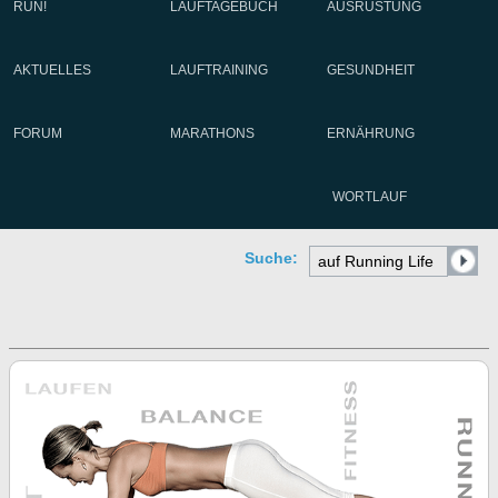
RUN!
LAUFTAGEBUCH
AUSRÜSTUNG
AKTUELLES
LAUFTRAINING
GESUNDHEIT
FORUM
MARATHONS
ERNÄHRUNG
WORTLAUF
Suche: