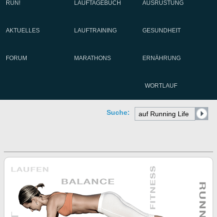
RUN!
LAUFTAGEBUCH
AUSRÜSTUNG
AKTUELLES
LAUFTRAINING
GESUNDHEIT
FORUM
MARATHONS
ERNÄHRUNG
WORTLAUF
Suche: