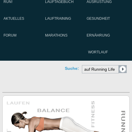
RUN!
LAUFTAGEBUCH
AUSRÜSTUNG
AKTUELLES
LAUFTRAINING
GESUNDHEIT
FORUM
MARATHONS
ERNÄHRUNG
WORTLAUF
Suche: