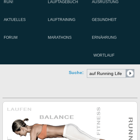
RUN!
LAUFTAGEBUCH
AUSRÜSTUNG
AKTUELLES
LAUFTRAINING
GESUNDHEIT
FORUM
MARATHONS
ERNÄHRUNG
WORTLAUF
Suche: