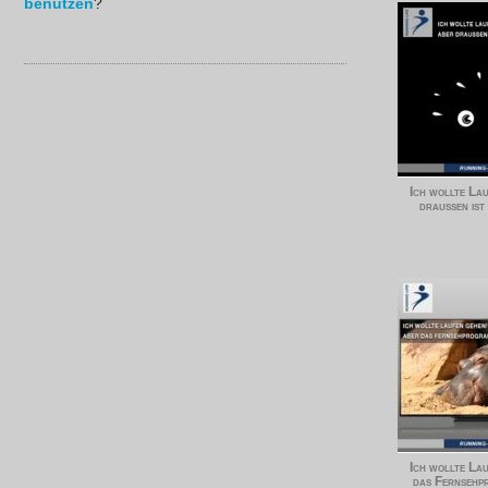
benutzen
?
Ich wollte La
draußen ist e
Ich wollte La
das Fernsehp